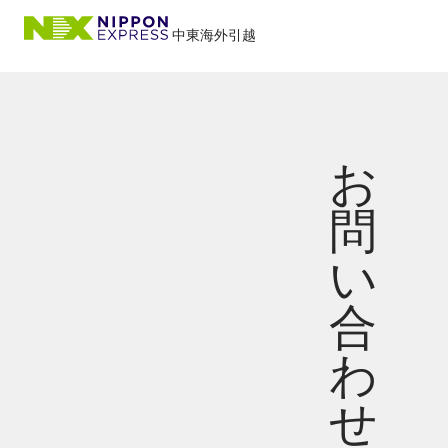
中東海外引越
お
問
い
合
わ
せ