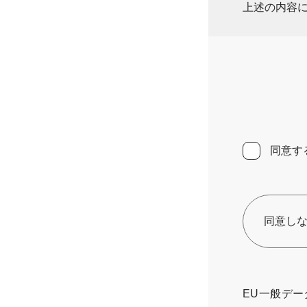
上述の内容
同意す
同意し
EU一般デ