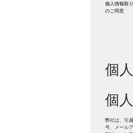
個人情報取
のご同意
個
個
弊社は、引
号、メール